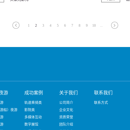
1
2
3
4
5
6
7
8
9
10
...
夜游
成功案例
关于我们
联系我们
游
轨道乘骑类
公司简介
联系方式
游船）夜游
影院类
企业文化
游
多媒体互动
资质荣誉
游
数字展馆
团队介绍