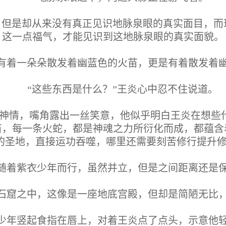
，但是却从来没有真正见识地脉泉眼的真实面目，而
这一点福气，才能见识到这地脉泉眼的真实面貌。
有着一朵朵散发着幽蓝色的火苗，更是有着散发着
“这些东西是什么？”王炎心中忍不住说道。
神情，嘴角露出一丝笑意，他似乎明白王炎在想些
苗，每一条火蛇，都是神魂之力所衍化而成，都蕴含
的圣地，直接运功吞噬，哪里还需要刻苦修行提升修
随着紫衣少年而行，虽然并立，但是之间距离还是
石窟之中，这像是一座地底宫殿，但却是简陋无比
少年竖起食指在唇上，对着王炎点了点头，示意他