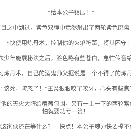
“给本公子镇压！”
双目之中划过，紫色双瞳中竟然射出了两轮紫色磨盘
“快使用炼丹术，控制你的火焰符箓，将其困守！
衣少年施展秘法之后，脸色略有些苍白，急忙传音
习炼丹术，自己的酒鬼师父据说是一个不得了的炼
“该死，疏忽了！”王炎狠狠咬了咬牙，心头有些焦
被他的天火大阵给覆盖包围，又有一上一下的两轮紫
怕就要功亏一篑！
你这家伙还在等什么？！快点！本公子魂力快要撑不