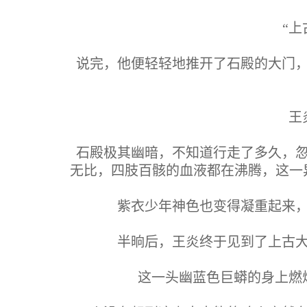
“
说完，他便轻轻地推开了石殿的大门
王
石殿极其幽暗，不知道行走了多久，
无比，四肢百骸的血液都在沸腾，这一
紫衣少年神色也变得凝重起来
半晌后，王炎终于见到了上古
这一头幽蓝色巨蟒的身上燃