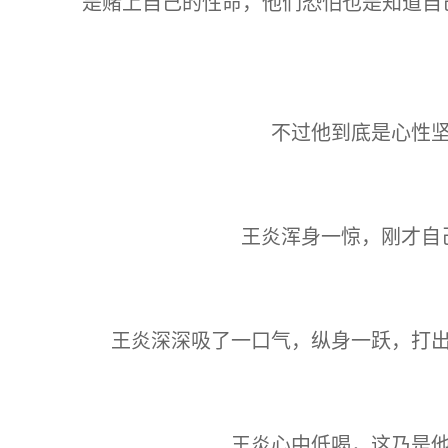
是赌上自己的性命，他们恐怕也是知道自
不过他到底是心性
王炎浑身一惊，刚才自
王炎深深吸了一口气，纵身一跃，打
王炎心中低喝，这乃是