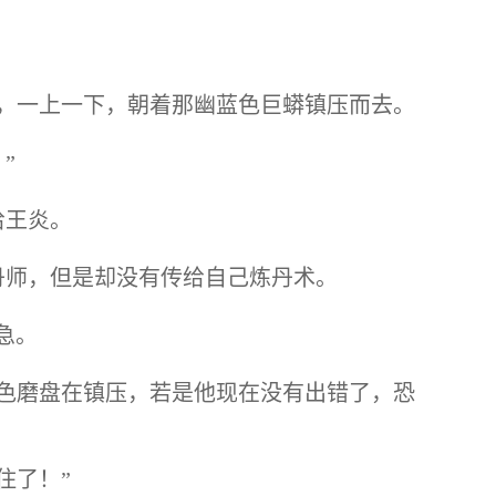
，一上一下，朝着那幽蓝色巨蟒镇压而去。
”
给王炎。
丹师，但是却没有传给自己炼丹术。
急。
色磨盘在镇压，若是他现在没有出错了，恐
住了！”