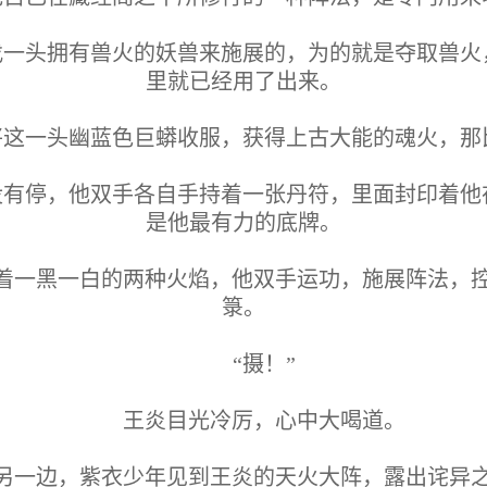
找一头拥有兽火的妖兽来施展的，为的就是夺取兽火
里就已经用了出来。
将这一头幽蓝色巨蟒收服，获得上古大能的魂火，那
没有停，他双手各自手持着一张丹符，里面封印着他
是他最有力的底牌。
着一黑一白的两种火焰，他双手运功，施展阵法，
箓。
“摄！”
王炎目光冷厉，心中大喝道。
另一边，紫衣少年见到王炎的天火大阵，露出诧异