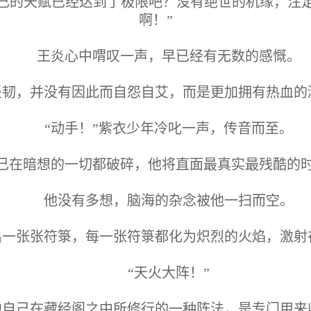
己的天赋已经达到了极限吧？没有绝世的机缘，注
啊！”
王炎心中喟叹一声，早已经有无数的感慨。
坚韧，并没有因此而自怨自艾，而是更加拥有热血的
“动手！”紫衣少年冷叱一声，传音而至。
己在暗想的一切都破碎，他将直面最真实最残酷的
他没有多想，脑海的杂念被他一扫而空。
出一张张符箓，每一张符箓都化为炽烈的火焰，激射
“天火大阵！”
他自己在藏经阁之中所修行的一种阵法，是专门用来