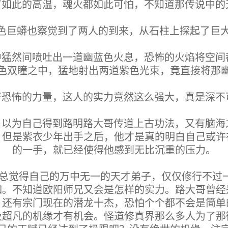
有如此的高温，魂火都如此可怕，不知道那传说中的
色巨蟒也察觉到了两人的到来，从石柱上探起了巨
中猛然间喷吐出一道幽蓝色火息，恐怖的火焰将空间
色双瞳之中，猛地射出两道紫色光束，竟直接将那
好恐怖的力量，这人的实力竟然这么强大，真是深不
自以为自己得到路明路大哥传道上古功法，又有脑海
，但是紫衣少年出手之后，他才是真的明白自己或许
的一手，就已经使得他感到无比沉重的压力。
来总觉得自己的万中无一的天才弟子，仅仅修行不过
如。不知道欧阳师兄又会是怎样的实力。路大哥曾经
。还有宗门现在的潜龙十杰，恐怕个个都不会是简单
及超凡的机缘才有机会。怪道修真界那么多人为了那