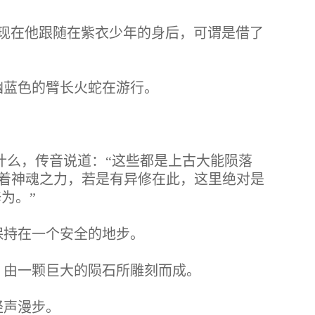
现在他跟随在紫衣少年的身后，可谓是借了
幽蓝色的臂长火蛇在游行。
什么，传音说道：“这些都是上古大能陨落
着神魂之力，若是有异修在此，这里绝对是
为。”
保持在一个安全的地步。
，由一颗巨大的陨石所雕刻而成。
轻声漫步。