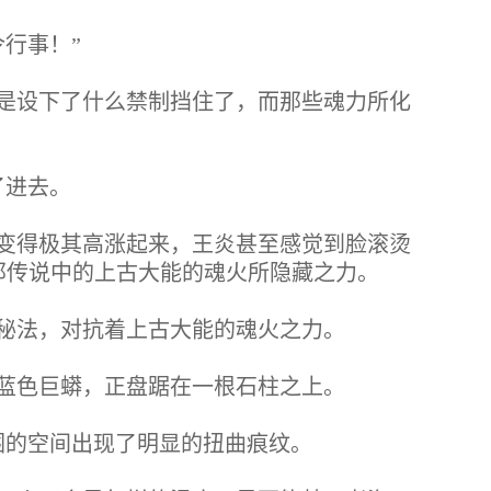
行事！”
是设下了什么禁制挡住了，而那些魂力所化
了进去。
变得极其高涨起来，王炎甚至感觉到脸滚烫
那传说中的上古大能的魂火所隐藏之力。
秘法，对抗着上古大能的魂火之力。
蓝色巨蟒，正盘踞在一根石柱之上。
围的空间出现了明显的扭曲痕纹。