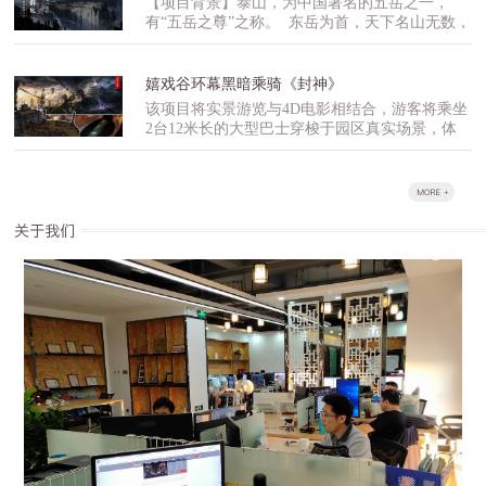
【项目背景】泰山，为中国著名的五岳之一，
地和权利逐鹿天下、争战不休。而最为强大的秦
成在一起。游客乘坐游览车穿梭于主题剧情中，
有“五岳之尊”之称。 东岳为首，天下名山无数，
国则消灭了一个又一个诸侯国，终于建立了统一
动感轨道系统会在设计规定的瞬间变换车辆运动
历代帝王和芸芸众生何以独尊东岳泰山呢？那就
的庞大帝国，秦王嬴政则自封为始皇帝，梦想着
方式，产生如急转弯、摆动、颠簸等动作，逼真
要从盘古开天的神话传说讲起！传说，很久很久
帝国能万世长存。但在完成征服天下的野心之
地模拟爬升、坠落等效果，带领游客经历一场惊
以前，天和地还没有分开，宇宙混沌一片。有个
后，嬴政却和其他平凡的人一样逐渐老去。为了
嬉戏谷环幕黑暗乘骑《封神》
心动魄的危险之旅。硬件特技效果如熔岩喷射产
叫盘古的巨人，在这混沌之中，一直睡了一万八
超脱生死，寻得永生，他派出心腹大将郭明四处
该项目将实景游览与4D电影相结合，游客将乘坐
生的火光、激烈碰撞的电火花等等，在电脑同步
千年。有一天，盘古突然醒了。他见周围一片漆
寻找长生之法。经过数年苦寻，郭明终于找到了
2台12米长的大型巴士穿梭于园区真实场景，体
控制下呈现出精彩的特效表演，让游客身临其
黑，就抡起大斧头，朝眼前的黑暗猛劈过去。只
传说中懂得长生之法的圣女紫苑。郭明带紫苑回
验奇幻森林、树木倒塌、野兽突袭等实景特技，
境，感受至深。
听一声巨响，混沌一片的东西渐渐分开了。轻而
去复命，秦皇得知可长生不老后大喜，但见紫苑
然后通过一段实景特技体验后进入到两面巨大的
清的东西，缓缓上升，变成了天；重而浊的东
倾国之姿时便想连其一并拥有。紫苑告知秦皇长
U型屏幕的4D电影的全息空间中，综合运用多自
西，慢慢下降，变成了地。和地分开以后，盘古
生之法记载于甲骨天书之中，于是秦皇又派郭明
由度动感仿真平台、4D电影、灾难仿真、现场特
怕它们还会合在一起，就头顶着天，用脚使劲蹬
护送紫苑去寻找天书。在此过程中郭明和紫苑日
技等，让游客切身体验到灾难带来的感官刺激和
着地。这样不知过多少年，天和地逐渐成形了，
久生情，许下海誓山盟。当紫苑带回天书施法让
心理紧张。游客通过乘坐动感运动车，穿梭在真
盘古也累得倒了下去。盘古倒下后，他的身体发
秦皇永生之后，秦皇却因郭明和紫苑相爱而残忍
实装修场景和银幕画面构成的立体虚景之间，经
生了巨大的变化。他呼出的气息，变成了四季的
的杀害了郭明。看到爱郎身亡，紫苑悲愤之下用
过5~6分钟的历险，享受无穷的乐趣和刺激旅
风和飘动的云；他的双眼变成了日月双星；他的
天书之力诅咒秦皇，使之他变为一尊石像，并连
程。
身体，变成了山川草原；他的血液，变成了奔流
同其残暴的军队一同封印在秦皇陵内……【影视
不息的江河，而他的头颅则化作了泰山——因为
场景原画】01 再造咸阳城02地底咸阳城03王都
盘古开天辟地，造就了世界，后人尊其为人类祖
王道04九鼎祭坛05九鼎祭坛激斗06掉落通天道
先，他的头部变成了，泰山。所以，泰山就被称
为“天下第一山”，成了五岳之首。 “盘古开天”的
创世神话充满神奇想象，开天辟地的勇气和自我
牺牲精神，与泰山传说息息相关不可分割，非常
适合作为本项目的故事主题。【创意思路】我们
选取盘古开天为本项目文化内核，并融入脍炙人