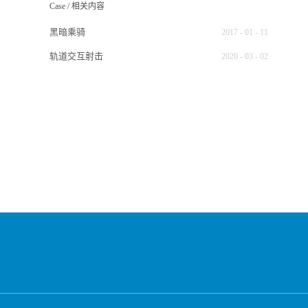
Case
/
相关内容
黑暗乘骑
2017
-
01
-
11
轨道交互射击
2020
-
03
-
02