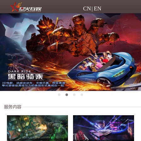
CN
|
EN