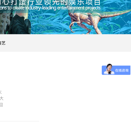
演艺
大
大
囧
，