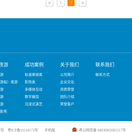
1
2
那就赶快去和它谈天说地，大话PK吧。卡通脱口秀剧场采
视频互动的形式，结合3D成像、烟雾、闪电、泡泡等环境
技，通过多功能舞台、灯光特技及丰富的现场互动游戏等形
将虚拟卡通形象带至游客身边，打造一个集爆笑脱口秀、娱
体验于一体的脱口秀剧场。
夜游
成功案例
关于我们
联系我们
游
轨道乘骑类
公司简介
联系方式
游船）夜游
影院类
企业文化
游
多媒体互动
资质荣誉
游
数字展馆
团队介绍
游
沉浸式演艺
荣誉客户
影秀
验场景
媒体展陈
公司
粤ICP备16118173号
手机版
粤公网安备 44030602001217号