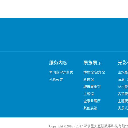
服务内容
展览展示
光影
室内数字光影秀
博物馆/纪念馆
山水夜
光影夜游
科技馆
海岛（
城市展览馆
乡村夜
主题馆
古镇夜
企事业展厅
主题夜
其他展馆
实景光
主题体
数字多
Copyright ©2016 - 2017 深圳星火互娱数字科技有限