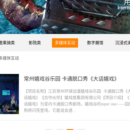
道乘骑类
影院类
多媒体互动
数字展馆
沉浸式
多媒体互动
常州嬉戏谷乐园 卡通脱口秀《大话嬉戏》
【项目名称】江苏常州环球动漫嬉戏谷乐园 卡通脱口秀《
话嬉戏》【合作伙伴】嬉戏族集团有限公司【项目介绍】《
话嬉戏》为室内卡通脱口秀剧场，嬉戏谷的super star——囧
狗将闪亮登场，它能说会道...
，机智聪明，酷爱恶搞。如果你同样的伶牙俐齿，巧言善变