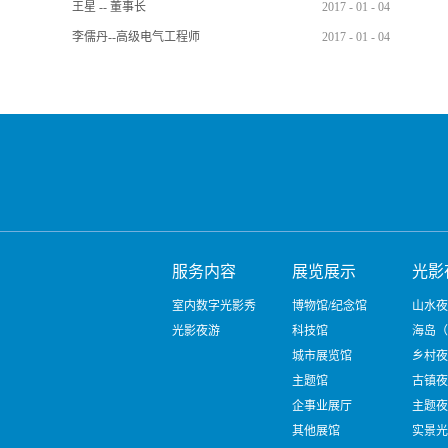
王星 -- 董事长
2017
-
01
-
04
李儒丹--高级电气工程师
2017
-
01
-
04
服务内容
展览展示
光影
室内数字光影秀
博物馆/纪念馆
山水夜
光影夜游
科技馆
海岛（
城市展览馆
乡村夜
主题馆
古镇夜
企事业展厅
主题夜
其他展馆
实景光