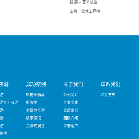
赵 展 -- 艺术总监
王萌 -- 软件工程师
夜游
成功案例
关于我们
联系我们
游
轨道乘骑类
公司简介
联系方式
游船）夜游
影院类
企业文化
游
多媒体互动
资质荣誉
游
数字展馆
团队介绍
游
沉浸式演艺
荣誉客户
影秀