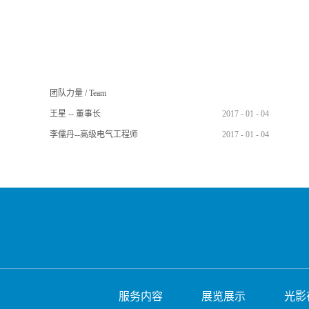
团队力量
/
Team
王星 -- 董事长
2017
-
01
-
04
李儒丹--高级电气工程师
2017
-
01
-
04
服务内容
展览展示
光影